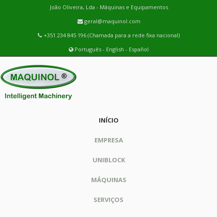
João Oliveira, Lda - Máquinas e Equipamentos
geral@maquinol.com
+351 234 845 196 (Chamada para a rede fixa nacional)
Português
-
English
-
Español
INÍCIO
EMPRESA
UNIBLOCK
MÁQUINAS
SERVIÇOS