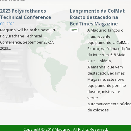
2023 Polyurethanes
Lançamento da ColMat
Technical Conference
Exacto destacado na
BedTimes Magazine
CPI 2023
Maquinol will be at the next CPI-
A Maquinol lançou o
Polyurethane Technical
mais recente
Conference, September 25-27,
equipamento, a ColMat
2023...
Exacto, na última edição
da Interzum, 5-8 Maio
2015, Colónia,
Alemanha, que vem
destacado BedTimes
Magazine. Este novo
equipamento permite
dosear, misturar e
verter
automaticamente núcle
de colchões ...
Copyright © 2013 Maquinol. All Rights Reserved.