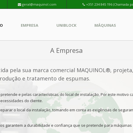
geral@maquinol.com
+351 234 845 196 (Chamada par
IO
EMPRESA
UNIBLOCK
MÁQUINAS
A Empresa
ecida pela sua marca comercial MAQUINOL®, projeta,
 produção e tratamento de espumas.
pretende e pelas características do local de instalação. Por este motivo 
ecessidades do cliente.
eparar o local da instalação, tomando em conta as exigências de segura
os garantem a durabilidade e confiança que se pretende para máquinas