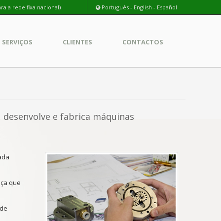
a a rede fixa nacional)
Português
-
English
-
Español
SERVIÇOS
CLIENTES
CONTACTOS
 desenvolve e fabrica máquinas
cada
nça que
 de